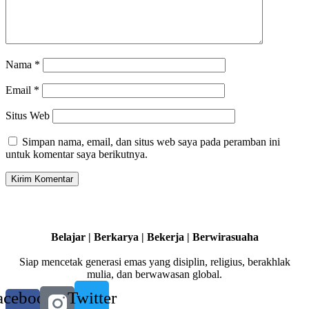
Nama
*
Email
*
Situs Web
Simpan nama, email, dan situs web saya pada peramban ini
untuk komentar saya berikutnya.
Belajar | Berkarya | Bekerja | Berwirasuaha
Siap mencetak generasi emas yang disiplin, religius, berakhlak
mulia, dan berwawasan global.
acebook-
Twitter