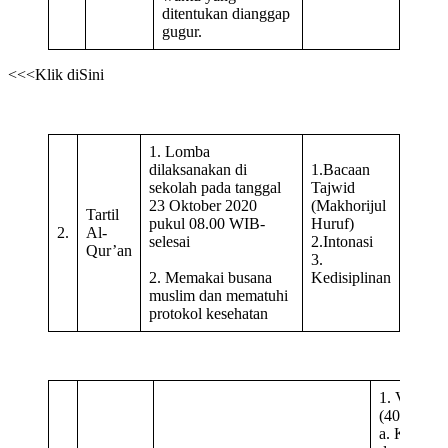
ditentukan dianggap
gugur.
<<<Klik diSini
1. Lomba
dilaksanakan di
1.Bacaan
sekolah pada tanggal
Tajwid
23 Oktober 2020
(Makhorijul
Tartil
pukul 08.00 WIB-
Huruf)
2.
Al-
selesai
2.Intonasi
Qur’an
3.
2. Memakai busana
Kedisiplinan
muslim dan mematuhi
protokol kesehatan
1. Vocal
(40%)
a. Keutuh