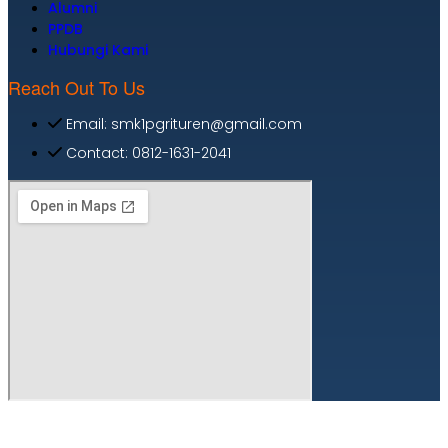
Alumni
PPDB
Hubungi Kami
Reach Out To Us
Email: smk1pgrituren@gmail.com
Contact: 0812-1631-2041