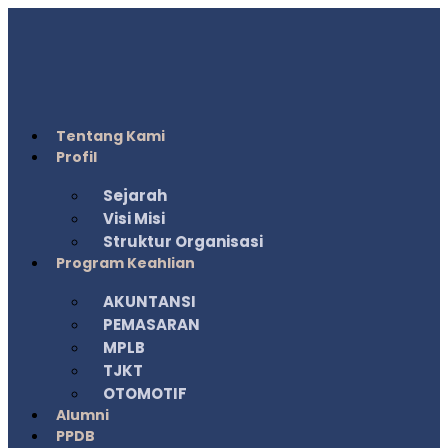
Lewati
ke
konten
Tentang Kami
Profil
Sejarah
Visi Misi
Struktur Organisasi
Program Keahlian
AKUNTANSI
PEMASARAN
MPLB
TJKT
OTOMOTIF
Alumni
PPDB