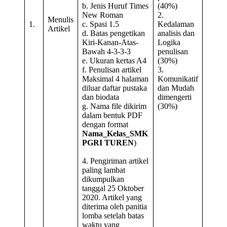
b. Jenis Huruf Times
(40%)
New Roman
2.
Menulis
1.
c. Spasi 1.5
Kedalaman
Artikel
d. Batas pengetikan
analisis dan
Kiri-Kanan-Atas-
Logika
Bawah 4-3-3-3
penulisan
e. Ukuran kertas A4
(30%)
f. Penulisan artikel
3.
Maksimal 4 halaman
Komunikatif
diluar daftar pustaka
dan Mudah
dan biodata
dimengerti
g. Nama file dikirim
(30%)
dalam bentuk PDF
dengan format
Nama_Kelas_SMK
PGRI TUREN
)
4. Pengiriman artikel
paling lambat
dikumpulkan
tanggal 25 Oktober
2020. Artikel yang
diterima oleh panitia
lomba setelah batas
waktu yang