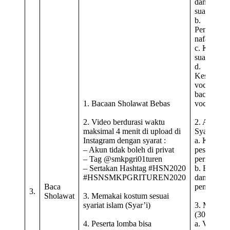
dan power
suara
b.
Pengatura
nafas
c. Keinda
suara
d.
Kesesuaia
vocal dan
backing
1. Bacaan Sholawat Bebas
vocal
2. Video berdurasi waktu
2. Adab d
maksimal 4 menit di upload di
Syair (30
Instagram dengan syarat :
a. Kesiapa
– Akun tidak boleh di privat
peserta da
– Tag @smkpgri01turen
performan
– Sertakan Hashtag #HSN2020
b. Ekspres
#HSNSMKPGRITUREN2020
dan
Baca
pengahyat
3.
Sholawat
3. Memakai kostum sesuai
syariat islam (Syar’i)
3. Music
(30%)
4. Peserta lomba bisa
a. Variasi