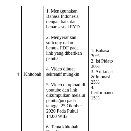
1. Menggunakan
Bahasa Indonesia
dengan baik dan
benar sesuai EYD
2. Menyerahkan
softcopy dalam
bentuk PDF pada
1. Bahasa
link yang diberikan
30%
panitia
2. Isi Pidato
30%
4. Video dibuat
3. Artikulasi
4
Khitobah
sekreatif mungkin
& Intonasi
25%
5. Video di upload di
4.
youtube dan link
Performance
dikumpulkan melalui
15%
panitia/juri pada
tanggal 25 Oktober
2020 Pada Pukul
14.00 WIB
6. Tema khitobah: