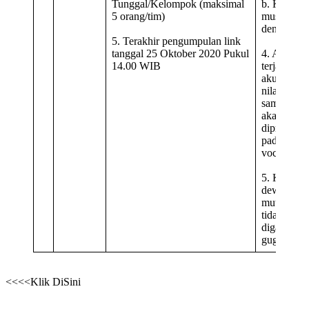
Tunggal/Kelompok (maksimal
b. Keseras
5 orang/tim)
music
dengan la
5. Terakhir pengumpulan link
tanggal 25 Oktober 2020 Pukul
4. Apabila
14.00 WIB
terjadi
akumulasi
nilai yang
sama mak
akan
diprioritas
pada nilai
vocal
5. Keputu
dewan juri
mutlak da
tidak dapat
diganggu
gugat
<<<<Klik DiSini