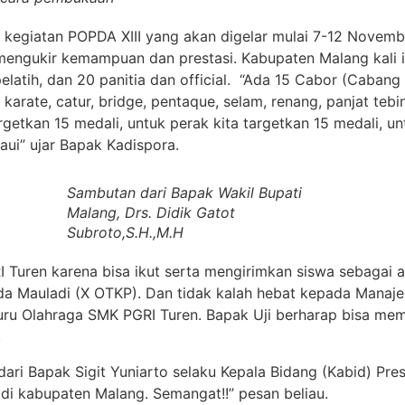
egiatan POPDA XIII yang akan digelar mulai 7-12 November 
mengukir kemampuan dan prestasi. Kabupaten Malang kali
pelatih, dan 20 panitia dan official. “Ada 15 Cabor (Caban
 karate, catur, bridge, pentaque, selam, renang, panjat teb
rgetkan 15 medali, untuk perak kita targetkan 15 medali, u
aui” ujar Bapak Kadispora.
Sambutan dari Bapak Wakil Bupati
Malang, Drs. Didik Gatot
Subroto,S.H.,M.H
 Turen karena bisa ikut serta mengirimkan siswa sebagai 
a Mauladi (X OTKP). Dan tidak kalah hebat kepada Manajer
Guru Olahraga SMK PGRI Turen. Bapak Uji berharap bisa m
.
ri Bapak Sigit Yuniarto selaku Kepala Bidang (Kabid) Pre
 di kabupaten Malang. Semangat!!” pesan beliau.