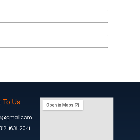
 To Us
en@gmail.com
812-1631-2041