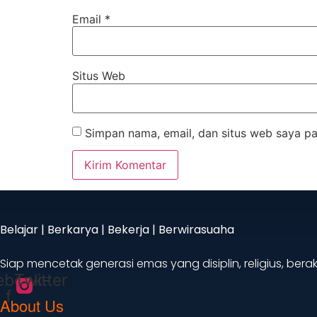
Email
*
Situs Web
Simpan nama, email, dan situs web saya pa
Belajar | Berkarya | Bekerja | Berwirasuaha
Siap mencetak generasi emas yang disiplin, religius, ber
ebook-
Twitter
f
About Us