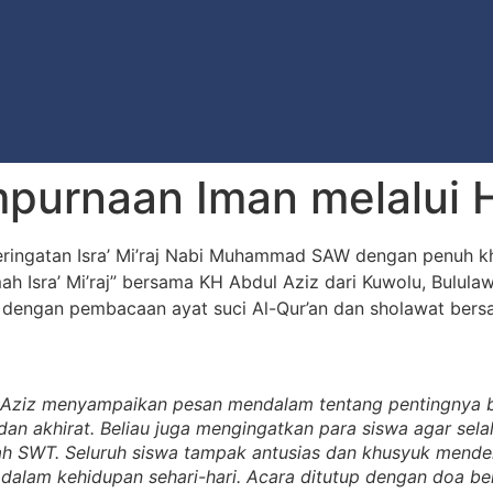
urnaan Iman melalui Hi
eringatan Isra’ Mi’raj Nabi Muhammad SAW dengan penuh k
 Isra’ Mi’raj” bersama KH Abdul Aziz dari Kuwolu, Bulula
li dengan pembacaan ayat suci Al-Qur’an dan sholawat ber
Aziz menyampaikan pesan mendalam tentang pentingnya be
dan akhirat. Beliau juga mengingatkan para siswa agar sel
lah SWT. Seluruh siswa tampak antusias dan khusyuk mende
k dalam kehidupan sehari-hari. Acara ditutup dengan doa