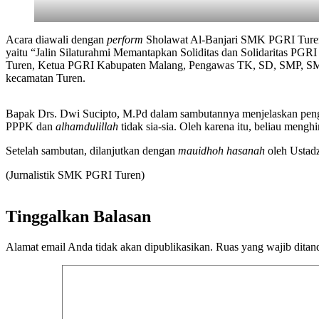
Acara diawali dengan
perform
Sholawat Al-Banjari SMK PGRI Turen, 
yaitu “Jalin Silaturahmi Memantapkan Soliditas dan Solidaritas PG
Turen, Ketua PGRI Kabupaten Malang, Pengawas TK, SD, SMP, SMA, 
kecamatan Turen.
Bapak Drs. Dwi Sucipto, M.Pd dalam sambutannya menjelaskan peng
PPPK dan
alhamdulillah
tidak sia-sia. Oleh karena itu, beliau men
Setelah sambutan, dilanjutkan dengan
mauidhoh hasanah
oleh Ustadz
(Jurnalistik SMK PGRI Turen)
Tinggalkan Balasan
Alamat email Anda tidak akan dipublikasikan.
Ruas yang wajib ditan