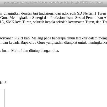
penampilan tari tradisional dalam pembukaan halal bi halal PGRI Kec. Turen
dilanjutkan dengan tari tradisional dari adik-adik SD Negeri 1 Tur
RI Guna Meningkatkan Sinergi dan Profesionalisme Sesuai Pendidikan 
SMK kec. Turen, seluruh kepala sekolah kecamatan Turen, dan Tenag
orbanan PGRI kab. Malang pada beberapa tahun terakhir dalam mempe
ghimbau kepada Bapak/Ibu Guru yang sudah diangkat untuk meningkatka
 Imam Ma’ruf dan ditutup dengan doa.
dai
*