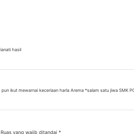
anati hasil
ah pun ikut mewarnai keceriaan harla Arema *salam satu jiwa SMK P
Ruas yang wajib ditandai
*