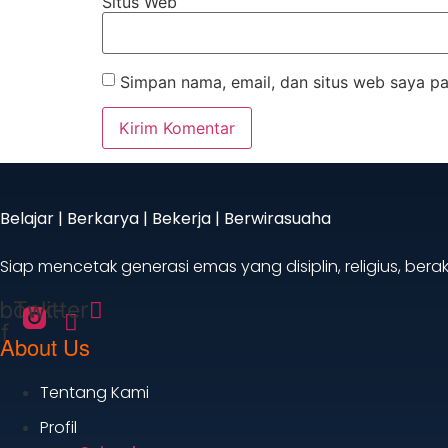
Situs Web
Simpan nama, email, dan situs web saya pa
Belajar | Berkarya | Bekerja | Berwirasuaha
Siap mencetak generasi emas yang disiplin, religius, ber
book-
Twitter
f
About Us
Tentang Kami
Profil