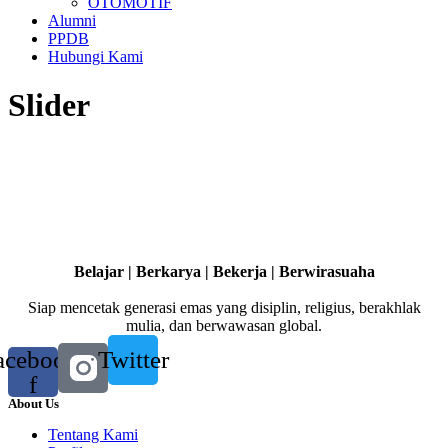
OTOMOTIF
Alumni
PPDB
Hubungi Kami
Slider
Belajar | Berkarya | Bekerja | Berwirasuaha
Siap mencetak generasi emas yang disiplin, religius, berakhlak
mulia, dan berwawasan global.
acebook-
Twitter
f
About Us
Tentang Kami