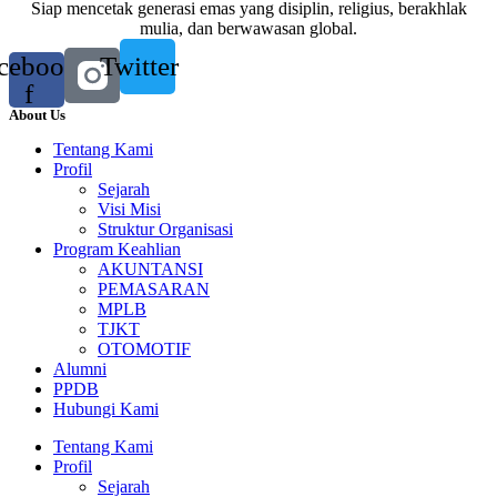
Siap mencetak generasi emas yang disiplin, religius, berakhlak
mulia, dan berwawasan global.
cebook-
Twitter
f
About Us
Tentang Kami
Profil
Sejarah
Visi Misi
Struktur Organisasi
Program Keahlian
AKUNTANSI
PEMASARAN
MPLB
TJKT
OTOMOTIF
Alumni
PPDB
Hubungi Kami
Tentang Kami
Profil
Sejarah