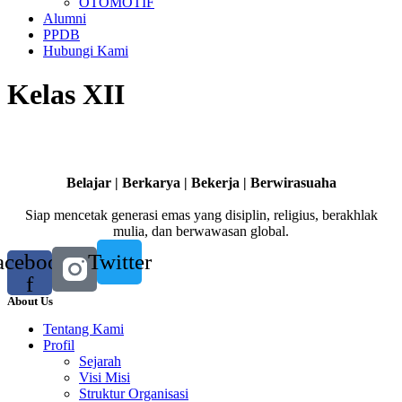
OTOMOTIF
Alumni
PPDB
Hubungi Kami
Kelas XII
Belajar | Berkarya | Bekerja | Berwirasuaha
Siap mencetak generasi emas yang disiplin, religius, berakhlak
mulia, dan berwawasan global.
acebook-
Twitter
f
About Us
Tentang Kami
Profil
Sejarah
Visi Misi
Struktur Organisasi